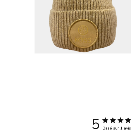
Ouvrir
le
média
6
dans
une
fenêtre
modale
5
Basé sur 1 avis