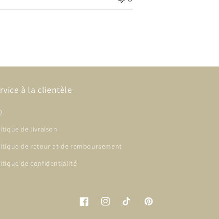
rvice à la clientèle
Q
itique de livraison
litique de retour et de remboursement
itique de confidentialité
Facebook
Instagram
TikTok
Pinterest