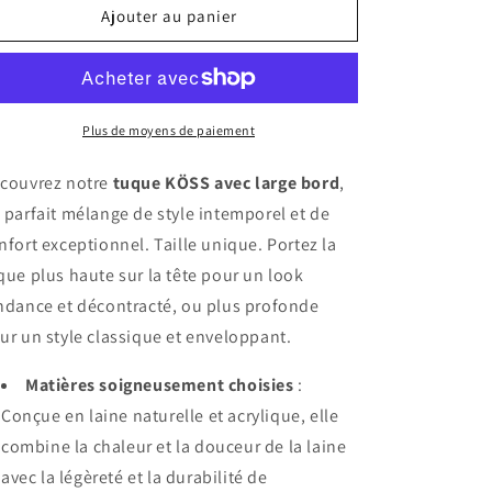
de
de
Ajouter au panier
Tuque
Tuque
beige
beige
Plus de moyens de paiement
couvrez notre
tuque KÖSS avec large bord
,
 parfait mélange de style intemporel et de
nfort exceptionnel. Taille unique. Portez la
que plus haute sur la tête pour un look
ndance et décontracté, ou plus profonde
ur un style classique et enveloppant.
Matières soigneusement choisies
:
Conçue en laine naturelle et acrylique, elle
combine la chaleur et la douceur de la laine
avec la légèreté et la durabilité de