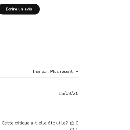
Écrire un avis
Trier par
:
Plus récent
Date
15/09/25
de
publication
Cette critique a-t-elle été utile?
0
0