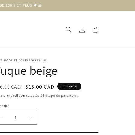
E 150 $ ET PLUS 🍁👜
Connexion
Panier
S MODE ET ACCESSOIRES INC.
Tuque beige
ix
Prix
$15.00 CAD
6.00 CAD
En vente
bituel
soldé
is d'expédition
calculés à l'étape de paiement.
ntité
Réduire
Augmenter
la
la
quantité
quantité