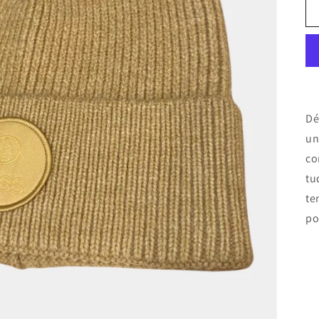
Dé
un
co
tu
te
po