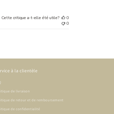
publication
Cette critique a-t-elle été utile?
0
0
rvice à la clientèle
Q
itique de livraison
litique de retour et de remboursement
itique de confidentialité