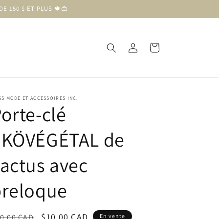
E 150 $ ET PLUS 🍁👜
Connexion
Panier
S MODE ET ACCESSOIRES INC.
orte-clé
ÉKÖVÉGÉTAL de
actus avec
breloque
ix
Prix
$10.00 CAD
0.00 CAD
En vente