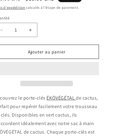
bituel
soldé
is d'expédition
calculés à l'étape de paiement.
ntité
Réduire
Augmenter
la
la
quantité
quantité
de
de
Ajouter au panier
Porte-
Porte-
clé
clé
ÉKÖVÉGÉTAL
ÉKÖVÉGÉTAL
de
de
cactus
cactus
avec
avec
breloque
breloque
couvrez le porte-clés
ÉKÖVÉGÉTAL
de cactus,
rfait pour repérer facilement votre trousseau
 clés. Disponibles en vert cactus, ils
accordent idéalement avec notre sac à main
ÖVÉGÉTAL de cactus. Chaque porte-clés est