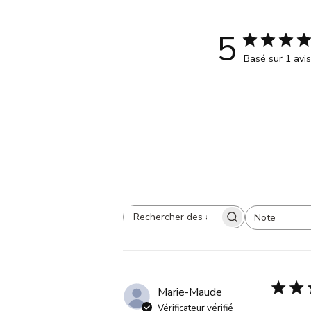
5
Basé sur 1 avis
Note
Rechercher
Toutes les évaluations
des
avis
Marie-Maude
Vérificateur vérifié