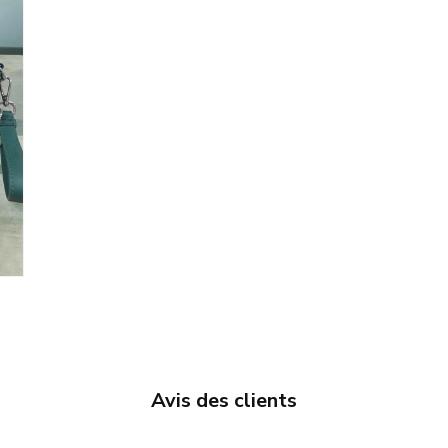
une
fenêtre
modale
Avis des clients